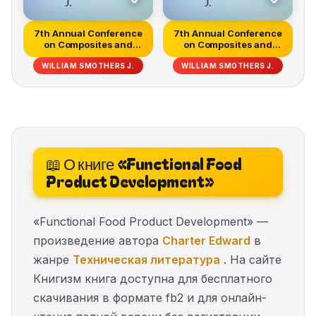
7th Annual Conference
7th Annual Conference
on Composites and
on Composites and
Advanced C...
Advanced C...
WILLIAM SMOTHERS J.
WILLIAM SMOTHERS J.
📖 О книге «Functional Food
Product Development»
«Functional Food Product Development» —
произведение автора
Charter Edward
в
жанре
Техническая литература
. На сайте
Книгизм книга доступна для бесплатного
скачивания в формате fb2 и для онлайн-