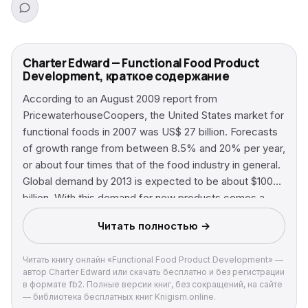
Charter Edward — Functional Food Product
Development, краткое содержание
According to an August 2009 report from
PricewaterhouseCoopers, the United States market for
functional foods in 2007 was US$ 27 billion. Forecasts
of growth range from between 8.5% and 20% per year,
or about four times that of the food industry in general.
Global demand by 2013 is expected to be about $100
billion. With this demand for new products comes a
demand for product development and supporting
Читать полностью →
literature for that purpose. There is a wealth of
research and development in this area and great scope
Читать книгу онлайн «Functional Food Product Development» —
for commercialization, and this book provides a much-
автор Charter Edward или скачать бесплатно и без регистрации
needed review of important opportunities for new
в формате fb2. Полные версии книг, без сокращений, на сайте
products, written by authors with in-depth knowledge
— библиотека бесплатных книг Knigism.online.