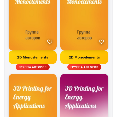
relevance to functional foods are also addressed, such
as emulsion delivery systems and nanoencapsulation.
Includes chapters on product design and the use of
functional ingredients such as antioxidants, probiotics
and prebiotics as well as functional ingredients from
plant and dairy sources Specific examples of taking
products to market are provided in the form of case
studies e.g. microalgae functional ingredients Part of
the Functional Food Science and Technology book
2D Monoelements
2D Monoelements
series (Series Editor: Fereidoon Shahidi)
ГРУППА АВТОРОВ
ГРУППА АВТОРОВ