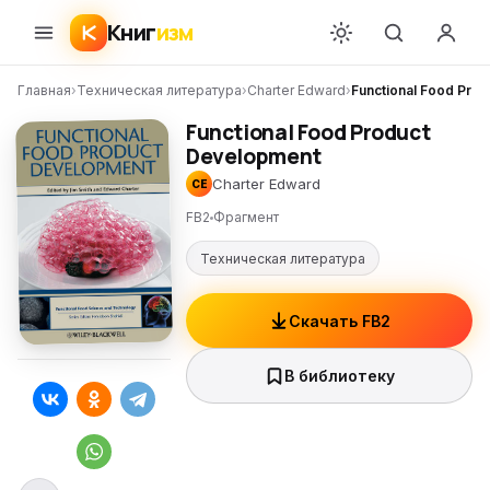
Книг
изм
Главная
›
Техническая литература
›
Charter Edward
›
Functional Food Pro
Functional Food Product
Development
Charter Edward
CE
FB2
Фрагмент
Техническая литература
Скачать FB2
В библиотеку