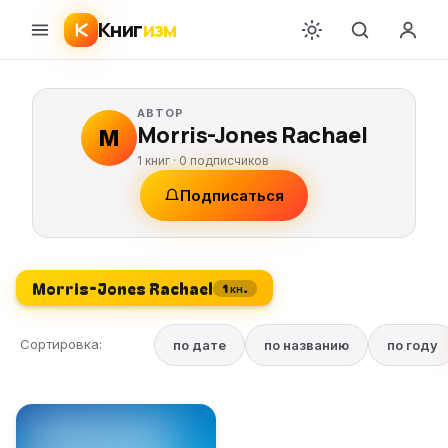
Книг
изм
АВТОР
Morris-Jones Rachael
M
1 книг ·
0
подписчиков
Подписаться
Morris-Jones Rachael
1 кн.
Сортировка:
по дате
по названию
по году