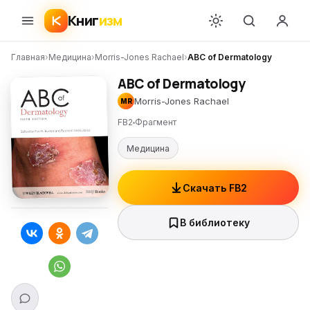
Книг
изм
Главная
›
Медицина
›
Morris-Jones Rachael
›
ABC of Dermatology
ABC of Dermatology
Morris-Jones Rachael
MR
FB2
Фрагмент
Медицина
Скачать FB2
В библиотеку