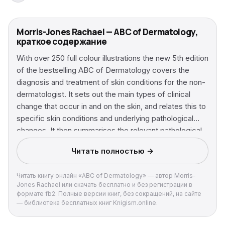
Morris-Jones Rachael — ABC of Dermatology,
краткое содержание
With over 250 full colour illustrations the new 5th edition
of the bestselling ABC of Dermatology covers the
diagnosis and treatment of skin conditions for the non-
dermatologist. It sets out the main types of clinical
change that occur in and on the skin, and relates this to
specific skin conditions and underlying pathological
changes. It then summarises the relevant pathological
processes, diagnostic features and learning points. The
Читать полностью →
types of treatment are clearly differentiated – between
those suitable for the patient to obtain ‘off the shelf’, on
Читать книгу онлайн «ABC of Dermatology» — автор Morris-
prescription, and in specialist units. The ABC of
Jones Rachael или скачать бесплатно и без регистрации в
Dermatology provides the core knowledge of
формате fb2. Полные версии книг, без сокращений, на сайте
diagnosis and therapy of common conditions and the
— библиотека бесплатных книг Knigism.online.
general principles of skin condition management.