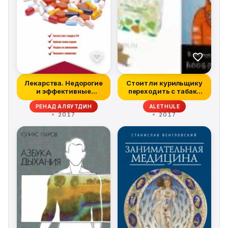
Лекарства. Недорогие
Стоит ли курильщику
и эффективные
переходить с табака
препараты для д...
на электро...
РЕНАД АЛЯУТДИН
ALETHULE
2017
2017