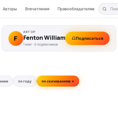
Авторы
Впечатления
Правообладателям
АВТОР
Fenton William
F
Подписаться
1 книг ·
0
подписчиков
ванию
по году
по скачиваниям ↓