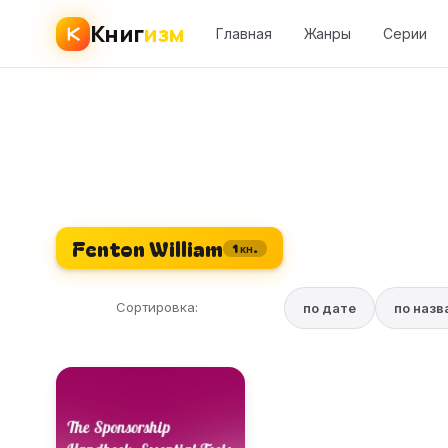
Книг
изм
Главная
Жанры
Серии
Fenton William
1 кн.
Сортировка:
по дате
по наз