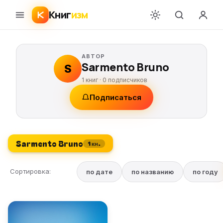
Книг
изм
АВТОР
Sarmento Bruno
S
1 книг ·
0
подписчиков
Подписаться
Sarmento Bruno
1 кн.
Сортировка:
по дате
по названию
по году