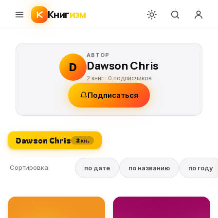
Книг
изм
АВТОР
Dawson Chris
D
2 книг ·
0
подписчиков
Подписаться
Dawson Chris
2 кн.
Сортировка:
по дате
по названию
по году