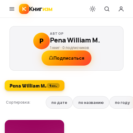
Книг
изм
АВТОР
Pena William M.
P
1 книг ·
0
подписчиков
Подписаться
Pena William M.
1 кн.
Сортировка:
по дате
по названию
по году