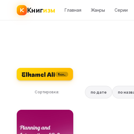
Книг
изм
Главная
Жанры
Серии
Elkamel Ali
1 кн.
Сортировка:
по дате
по наз