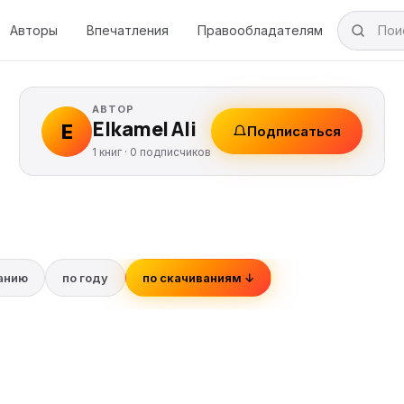
Авторы
Впечатления
Правообладателям
АВТОР
Elkamel Ali
E
Подписаться
1 книг ·
0
подписчиков
ванию
по году
по скачиваниям ↓