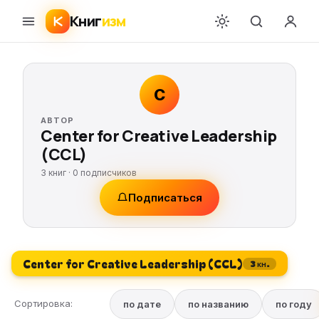
Книг
изм
C
АВТОР
Center for Creative Leadership
(CCL)
3 книг ·
0
подписчиков
Подписаться
Center for Creative Leadership (CCL)
3 кн.
Сортировка:
по дате
по названию
по году