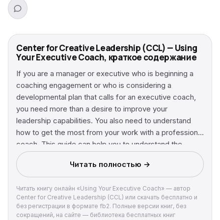
Center for Creative Leadership (CCL) — Using
Your Executive Coach, краткое содержание
If you are a manager or executive who is beginning a
coaching engagement or who is considering a
developmental plan that calls for an executive coach,
you need more than a desire to improve your
leadership capabilities. You also need to understand
how to get the most from your work with a professional
coach. This guide can help you to understand the
unique nature of a coaching engagement and to assess
Читать полностью →
your readiness to embark on this method of
professional development. The book describes the
Читать книгу онлайн «Using Your Executive Coach» — автор
three main elements of a coaching engagement—
Center for Creative Leadership (CCL) или скачать бесплатно и
assessment, challenge, and support— and provides
без регистрации в формате fb2. Полные версии книг, без
information on how you can collaborate with your
сокращений, на сайте — библиотека бесплатных книг