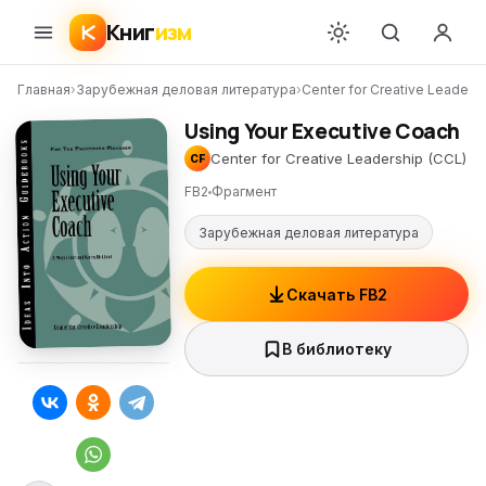
Книг
изм
Главная
›
Зарубежная деловая литература
›
Center for Creative Leaders
Using Your Executive Coach
Center for Creative Leadership (CCL)
CF
FB2
Фрагмент
Зарубежная деловая литература
Скачать FB2
В библиотеку