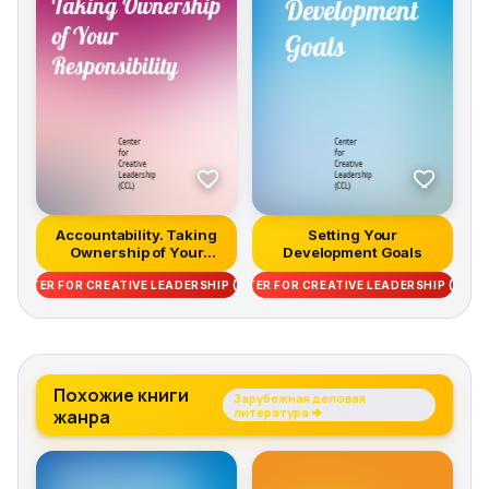
Accountability. Taking
Setting Your
Ownership of Your
Development Goals
Responsib...
CENTER FOR CREATIVE LEADERSHIP (CCL)
CENTER FOR CREATIVE LEADERSHIP (CCL)
Похожие книги
Зарубежная деловая
жанра
литература →