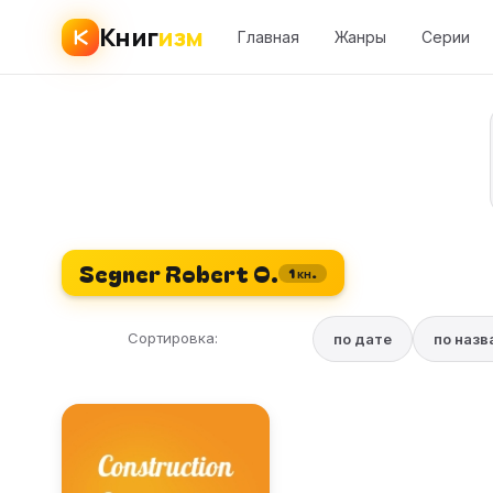
Книг
изм
Главная
Жанры
Серии
Segner Robert O.
1 кн.
Сортировка:
по дате
по наз