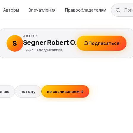
Авторы
Впечатления
Правообладателям
АВТОР
Segner Robert O.
S
Подписаться
1 книг ·
0
подписчиков
ванию
по году
по скачиваниям ↓