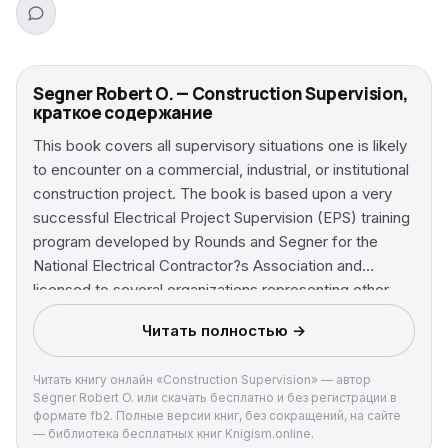
Segner Robert O. — Construction Supervision,
краткое содержание
This book covers all supervisory situations one is likely
to encounter on a commercial, industrial, or institutional
construction project. The book is based upon a very
successful Electrical Project Supervision (EPS) training
program developed by Rounds and Segner for the
National Electrical Contractor?s Association and
licensed to several organizations representing other
construction sectors. This program has been delivered
Читать полностью →
for over a decade and continues to be delivered to
thousands of construction supervisors each year. The
Читать книгу онлайн «Construction Supervision» — автор
program content has consistently received outstanding
Segner Robert O. или скачать бесплатно и без регистрации в
reviews and evaluations in numerous different venues.
формате fb2. Полные версии книг, без сокращений, на сайте
— библиотека бесплатных книг Knigism.online.