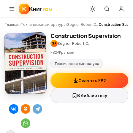
Книг
изм
Главная
›
Техническая литература
›
Segner Robert O.
›
Construction Super
Construction Supervision
Segner Robert O.
SR
FB2
Фрагмент
Техническая литература
Скачать FB2
В библиотеку