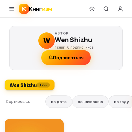
Книг
изм
АВТОР
Wen Shizhu
W
1 книг ·
0
подписчиков
Подписаться
Wen Shizhu
1 кн.
Сортировка:
по дате
по названию
по году