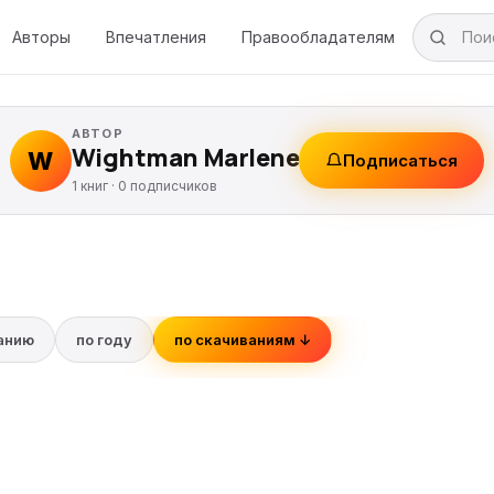
Авторы
Впечатления
Правообладателям
АВТОР
Wightman Marlene
W
Подписаться
1 книг ·
0
подписчиков
ванию
по году
по скачиваниям ↓