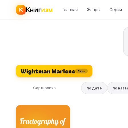
Книг
изм
Главная
Жанры
Серии
Wightman Marlene
1 кн.
Сортировка:
по дате
по наз