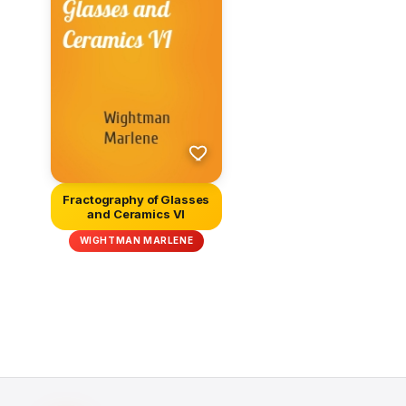
Fractography of Glasses
and Ceramics VI
WIGHTMAN MARLENE