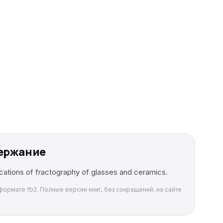
держание
ications of fractography of glasses and ceramics.
 формате fb2. Полные версии книг, без сокращений, на сайте