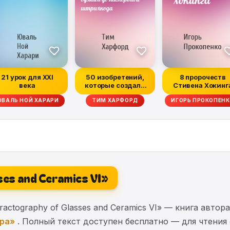
21 урок для XXI
50 изобретений,
8 пророчеств
века
которые создали
Стивена Хокинг
современную
ВАЛЬ НОЙ ХАРАРИ
ТИМ ХАРФОРД
ИГОРЬ ПРОКОПЕН
эконом...
ses and Ceramics VI»
ctography of Glasses and Ceramics VI» — книга автор
ура»
. Полный текст доступен бесплатно — для чтения 