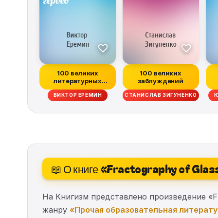
100 великих
100 великих
литературных
заблуждений
героев
ВИКТОР ЕРЕМИН
СТАНИСЛАВ ЗИГУНЕНКО
Ю
📖 О книге «Fractography of Glas
На Книгизм представлено произведение «Fra
жанру
«Прочая образовательная литерат