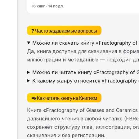
16 книг · 14 подп.
❓ Часто задаваемые вопросы
Можно ли скачать книгу «Fractography of 
Да, книга доступна для скачивания в форма
иллюстрации и метаданные — подходит для 
Можно ли читать книгу «Fractography of G
К какому жанру относится «Fractography o
📲 Как читать книгу на Книгизм
Книга «Fractography of Glasses and Cerami
дальнейшего чтения в любой читалке (FBRea
сохраняет структуру глав, иллюстрации, о
скачивания и без регистрации.