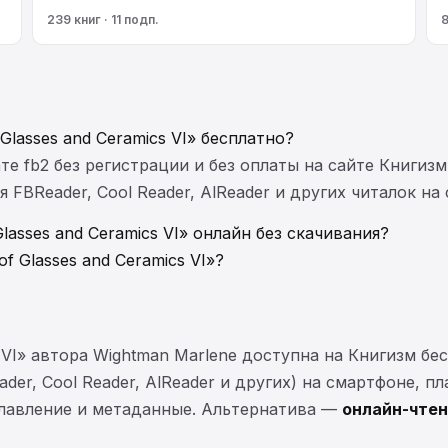
239 книг · 11 подп.
8
Glasses and Ceramics VI» бесплатно?
те fb2 без регистрации и без оплаты на сайте Книгизм
FBReader, Cool Reader, AlReader и других читалок на
lasses and Ceramics VI» онлайн без скачивания?
f Glasses and Ceramics VI»?
cs VI» автора Wightman Marlene доступна на Книгизм б
der, Cool Reader, AlReader и других) на смартфоне, п
главление и метаданные. Альтернатива —
онлайн-чтен