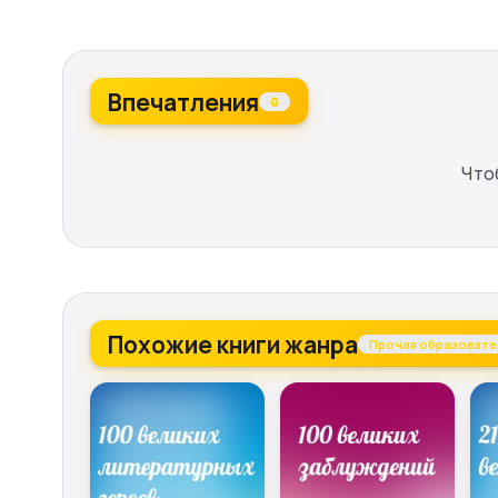
Впечатления
0
Что
Похожие книги жанра
Прочая образовате