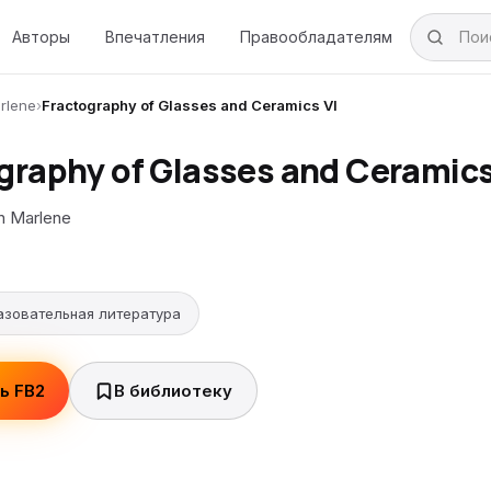
Авторы
Впечатления
Правообладателям
rlene
›
Fractography of Glasses and Ceramics VI
graphy of Glasses and Ceramics
n Marlene
азовательная литература
ь FB2
В библиотеку