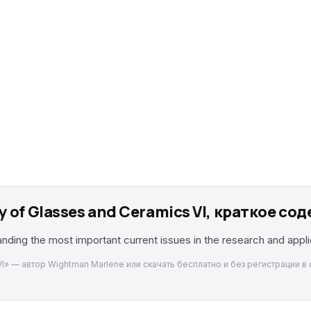
 of Glasses and Ceramics VI, краткое со
nding the most important current issues in the research and appl
 VI» — автор Wightman Marlene или скачать бесплатно и без регистрации в