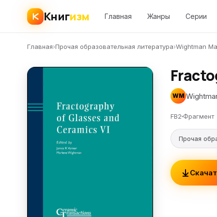
Книг
изм
Главная
Жанры
Серии
Главная
›
Прочая образовательная литература
›
Wightman Ma
Fracto
Wightma
WM
FB2
Фрагмент
Прочая обр
Скачат