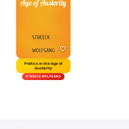
Politics in the Age of
Austerity
STREECK WOLFGANG