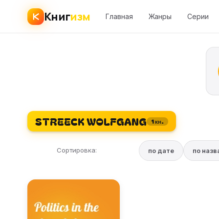
Книг
изм
Главная
Жанры
Серии
STREECK WOLFGANG
1 кн.
Сортировка:
по дате
по наз