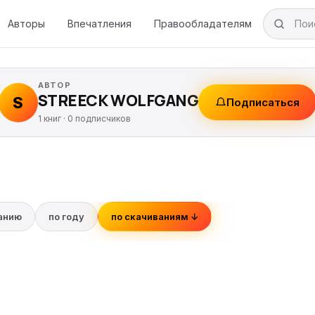
Авторы
Впечатления
Правообладателям
АВТОР
STREECK WOLFGANG
S
Подписаться
1 книг ·
0
подписчиков
ванию
по году
по скачиваниям ↓