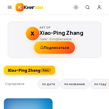
Книг
изм
АВТОР
Xiao-Ping Zhang
X
1 книг ·
0
подписчиков
Подписаться
Xiao-Ping Zhang
1 кн.
Сортировка:
по дате
по названию
по году