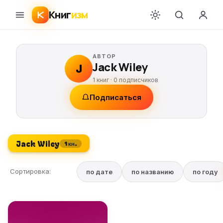
Книг
изм
АВТОР
Jack Wiley
J
1 книг ·
0
подписчиков
Подписаться
Jack Wiley
1 кн.
Сортировка:
по дате
по названию
по году