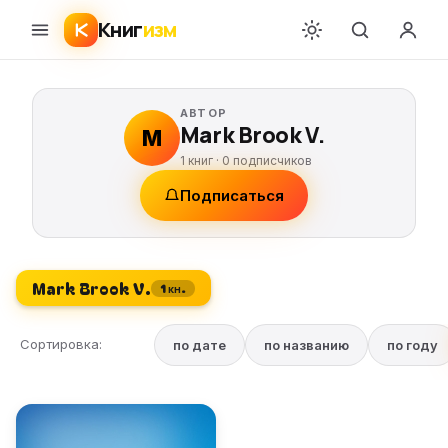
Книг
изм
АВТОР
Mark Brook V.
M
1 книг ·
0
подписчиков
Подписаться
Mark Brook V.
1 кн.
Сортировка:
по дате
по названию
по году