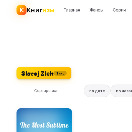
Книг
изм
Главная
Жанры
Серии
Slavoj Ziek
1 кн.
Сортировка:
по дате
по наз