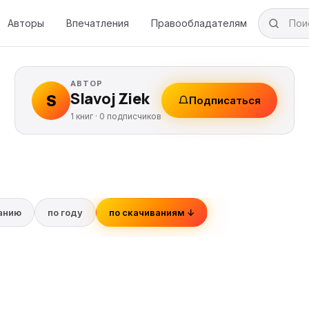
Авторы
Впечатления
Правообладателям
АВТОР
Slavoj Ziek
S
Подписаться
1 книг ·
0
подписчиков
ванию
по году
по скачиваниям ↓