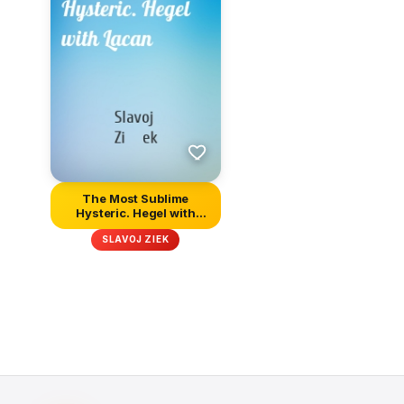
The Most Sublime
Hysteric. Hegel with
Lacan
SLAVOJ ZIEK