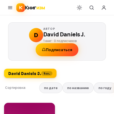
Книг
изм
АВТОР
David Daniels J.
D
1 книг ·
0
подписчиков
Подписаться
David Daniels J.
1 кн.
Сортировка:
по дате
по названию
по году