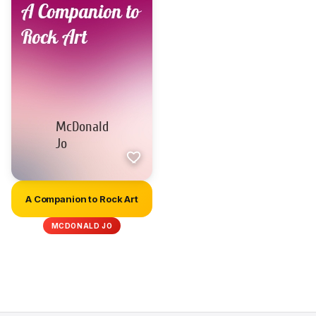
A Companion to Rock Art
MCDONALD JO