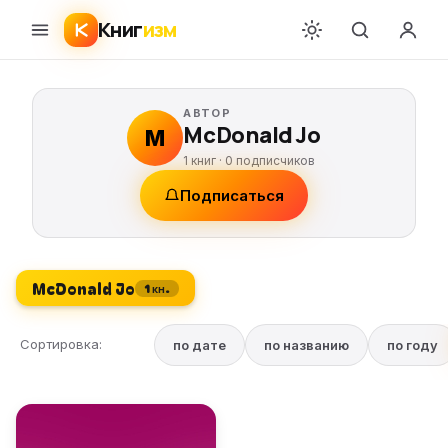
Книг
изм
АВТОР
McDonald Jo
M
1 книг ·
0
подписчиков
Подписаться
McDonald Jo
1 кн.
Сортировка:
по дате
по названию
по году