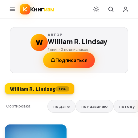
Книг
изм
АВТОР
William R. Lindsay
W
1 книг ·
0
подписчиков
Подписаться
William R. Lindsay
1 кн.
Сортировка:
по дате
по названию
по году