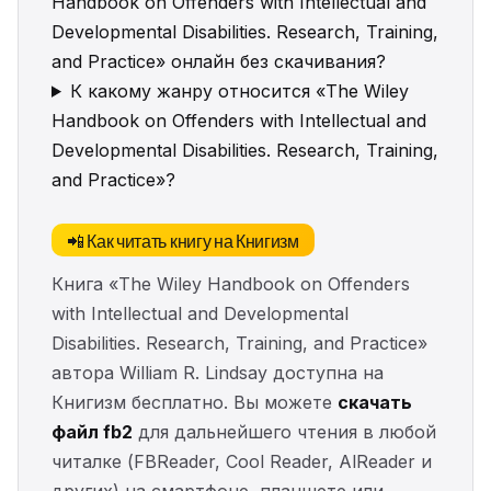
Handbook on Offenders with Intellectual and
Developmental Disabilities. Research, Training,
and Practice» онлайн без скачивания?
К какому жанру относится «The Wiley
Handbook on Offenders with Intellectual and
Developmental Disabilities. Research, Training,
and Practice»?
📲 Как читать книгу на Книгизм
Книга «The Wiley Handbook on Offenders
with Intellectual and Developmental
Disabilities. Research, Training, and Practice»
автора William R. Lindsay доступна на
Книгизм бесплатно. Вы можете
скачать
файл fb2
для дальнейшего чтения в любой
читалке (FBReader, Cool Reader, AlReader и
других) на смартфоне, планшете или