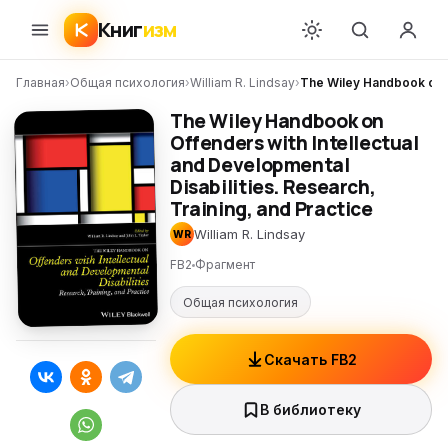
Книг
изм
Главная
›
Общая психология
›
William R. Lindsay
›
The Wiley Handbook on Of
The Wiley Handbook on
Offenders with Intellectual
and Developmental
Disabilities. Research,
Training, and Practice
William R. Lindsay
WR
FB2
Фрагмент
Общая психология
Скачать FB2
В библиотеку