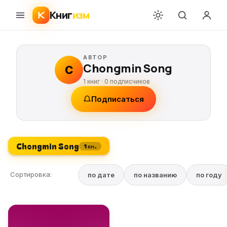
Книг
изм
АВТОР
Chongmin Song
C
1 книг ·
0
подписчиков
Подписаться
Chongmin Song
1 кн.
Сортировка:
по дате
по названию
по году