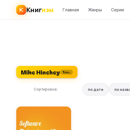
Книг
изм
Главная
Жанры
Серии
Mike Hinchey
1 кн.
Сортировка:
по дате
по наз