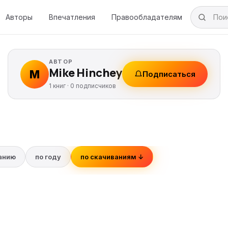
Авторы
Впечатления
Правообладателям
АВТОР
Mike Hinchey
M
Подписаться
1 книг ·
0
подписчиков
ванию
по году
по скачиваниям ↓