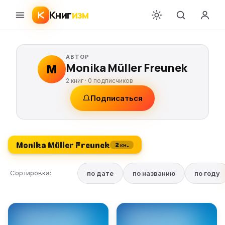
Книг
изм
АВТОР
Monika Müller Freunek
M
2 книг ·
0
подписчиков
Подписаться
Monika Müller Freunek
2 кн.
Сортировка:
по дате
по названию
по году