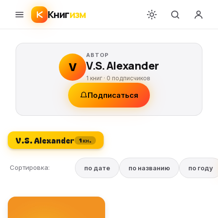
Книг
изм
АВТОР
V.S. Alexander
V
1 книг ·
0
подписчиков
Подписаться
V.S. Alexander
1 кн.
Сортировка:
по дате
по названию
по году