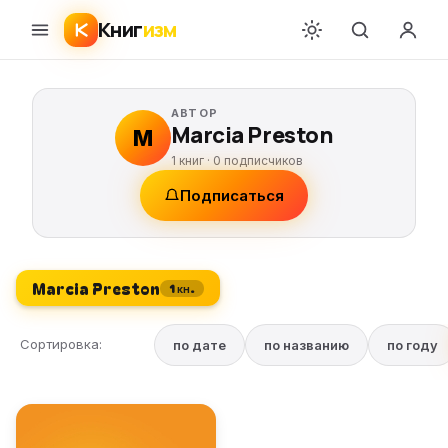
Книг
изм
АВТОР
Marcia Preston
M
1 книг ·
0
подписчиков
Подписаться
Marcia Preston
1 кн.
Сортировка:
по дате
по названию
по году