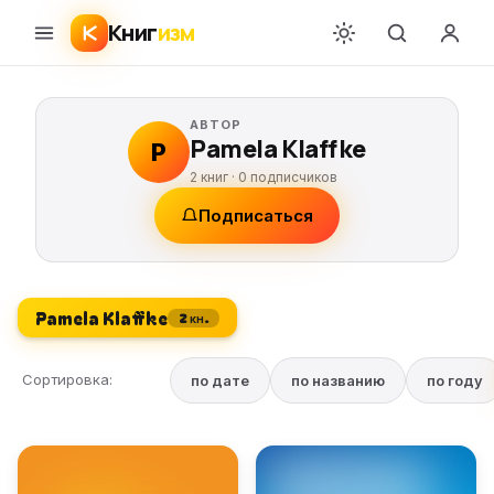
Книг
изм
АВТОР
Pamela Klaffke
P
2 книг ·
0
подписчиков
Подписаться
Pamela Klaffke
2 кн.
Сортировка:
по дате
по названию
по году