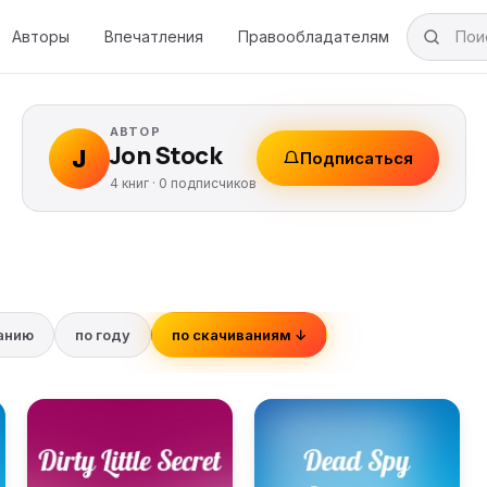
Авторы
Впечатления
Правообладателям
АВТОР
Jon Stock
J
Подписаться
4 книг ·
0
подписчиков
ванию
по году
по скачиваниям ↓