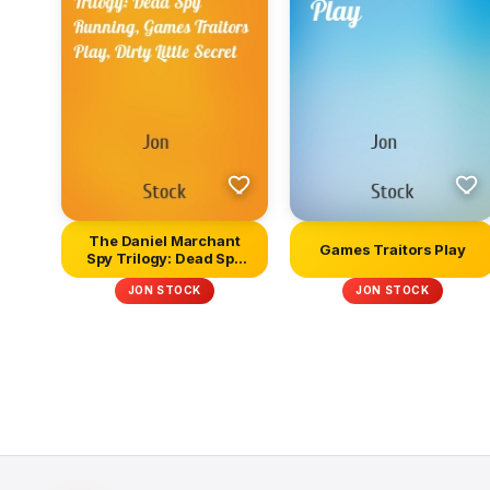
The Daniel Marchant
Games Traitors Play
Spy Trilogy: Dead Spy
Running,...
JON STOCK
JON STOCK