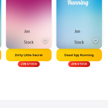
Dirty Little Secret
Dead Spy Running
JON STOCK
JON STOCK