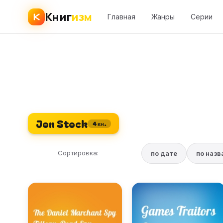
Книг
изм
Главная
Жанры
Серии
Jon Stock
4 кн.
Сортировка:
по дате
по наз