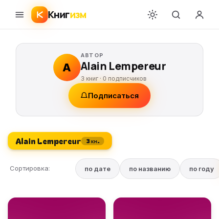
Книг
изм
АВТОР
Alain Lempereur
A
3 книг ·
0
подписчиков
Подписаться
Alain Lempereur
3 кн.
Сортировка:
по дате
по названию
по году