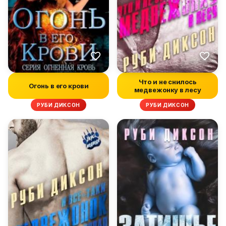
Что и не снилось
Огонь в его крови
медвежонку в лесу
РУБИ ДИКСОН
РУБИ ДИКСОН