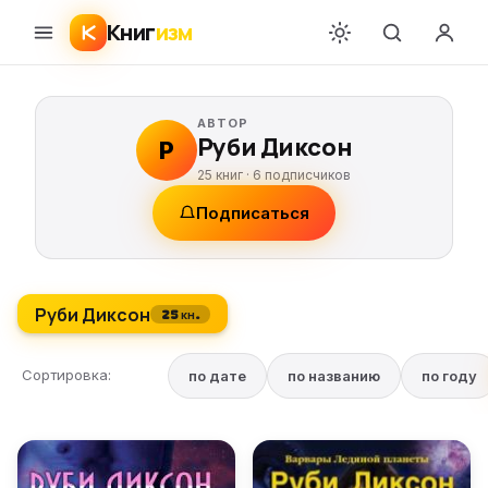
Книг
изм
АВТОР
Руби Диксон
Р
25 книг ·
6
подписчиков
Подписаться
Руби Диксон
25 кн.
Сортировка:
по дате
по названию
по году