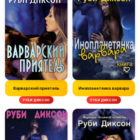
Варварский приятель
Инопланетянка варвара
РУБИ ДИКСОН
РУБИ ДИКСОН