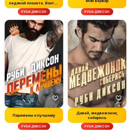
Мой варвар
ледяной планете. Вэктал
и Джорджи
РУБИ ДИКСОН
РУБИ ДИКСОН
Давай, медвежонок,
Перемены к лучшему
соберись
РУБИ ДИКСОН
РУБИ ДИКСОН