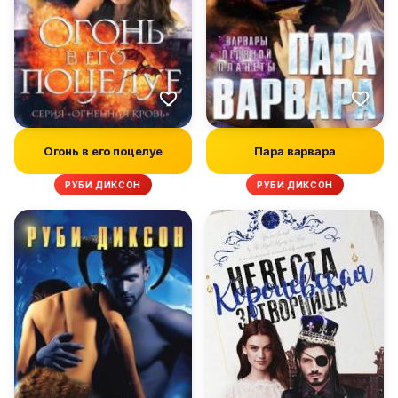
Огонь в его поцелуе
Пара варвара
РУБИ ДИКСОН
РУБИ ДИКСОН