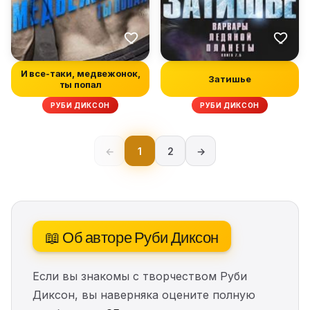
И все-таки, медвежонок,
Затишье
ты попал
РУБИ ДИКСОН
РУБИ ДИКСОН
←
1
2
→
📖 Об авторе Руби Диксон
Если вы знакомы с творчеством Руби
Диксон, вы наверняка оцените полную