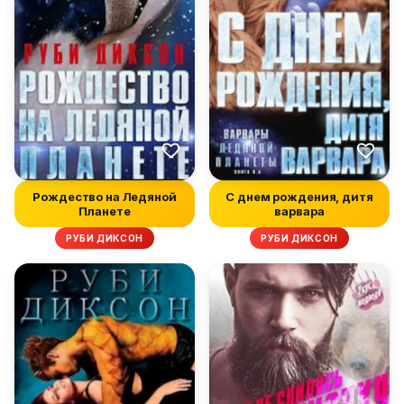
Рождество на Ледяной
С днем рождения, дитя
Планете
варвара
РУБИ ДИКСОН
РУБИ ДИКСОН