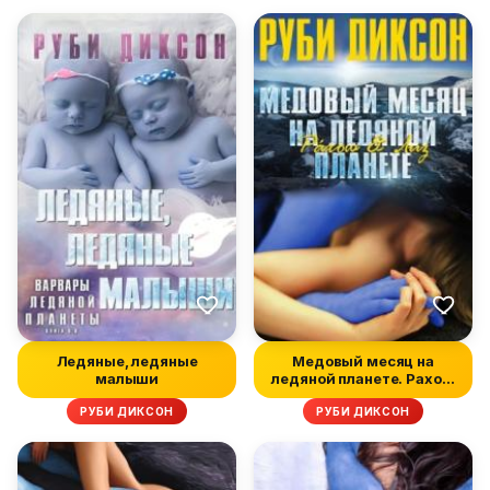
Ледяные, ледяные
Медовый месяц на
малыши
ледяной планете. Рахош
и Лиз
РУБИ ДИКСОН
РУБИ ДИКСОН