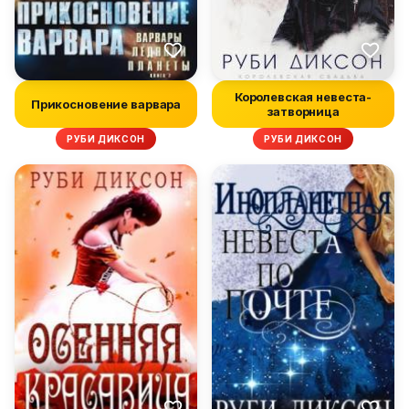
Королевская невеста-
Прикосновение варвара
затворница
РУБИ ДИКСОН
РУБИ ДИКСОН