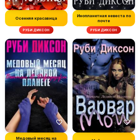
Инопланетная невеста по
Осенняя красавица
почте
РУБИ ДИКСОН
РУБИ ДИКСОН
Медовый месяц на