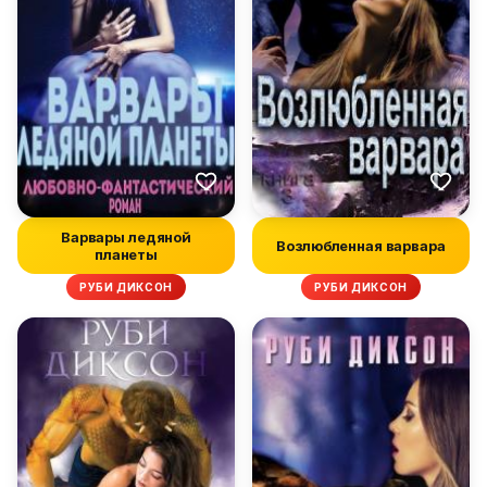
Варвары ледяной
Возлюбленная варвара
планеты
РУБИ ДИКСОН
РУБИ ДИКСОН