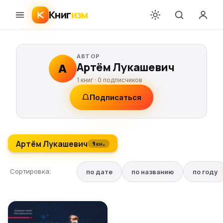
Книг
изм
АВТОР
Артём Лукашевич
А
1 книг ·
0
подписчиков
Подписаться
Артём Лукашевич
1 кн.
Сортировка:
по дате
по названию
по году