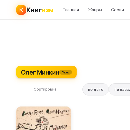
Книг
изм
Главная
Жанры
Серии
Олег Минкин
1 кн.
Сортировка:
по дате
по наз