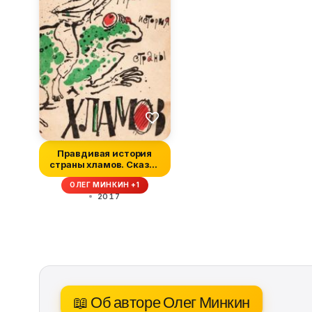
Правдивая история
страны хламов. Сказка
антиутопия
ОЛЕГ МИНКИН +1
2017
📖 Об авторе Олег Минкин