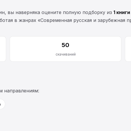
ин, вы наверняка оцените полную подборку из
1 книги
работая в жанрах «Современная русская и зарубежная 
50
скачиваний
м направлениям:
а