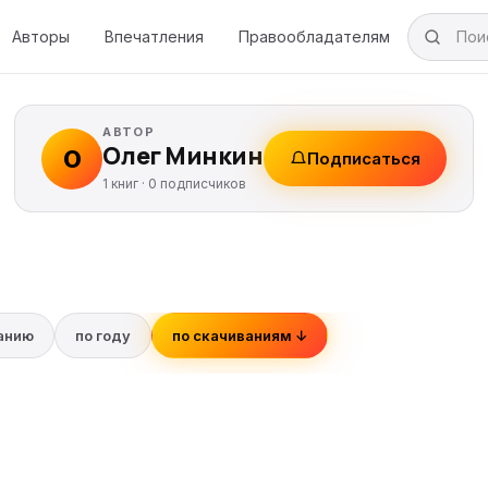
Авторы
Впечатления
Правообладателям
АВТОР
Олег Минкин
О
Подписаться
1 книг ·
0
подписчиков
ванию
по году
по скачиваниям ↓