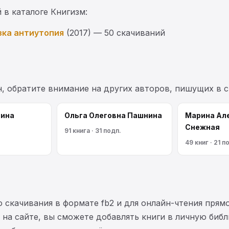
 в каталоге Книгизм:
зка антиутопия
(2017) — 50 скачиваний
н, обратите внимание на других авторов, пишущих в 
сина
Ольга Олеговна Пашнина
Марина Ал
Снежная
91 книга · 31 подп.
49 книг · 21 п
 скачивания в формате fb2 и для онлайн-чтения прямо
на сайте, вы сможете добавлять книги в личную библ