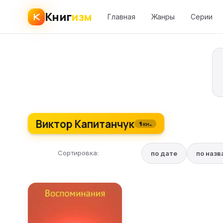
Книг
изм
Главная
Жанры
Серии
Виктор Капитанчук
1 кн.
Сортировка:
по дате
по наз