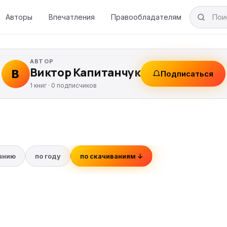
Авторы
Впечатления
Правообладателям
АВТОР
Виктор Капитанчук
В
Подписаться
1 книг ·
0
подписчиков
ванию
по году
по скачиваниям ↓