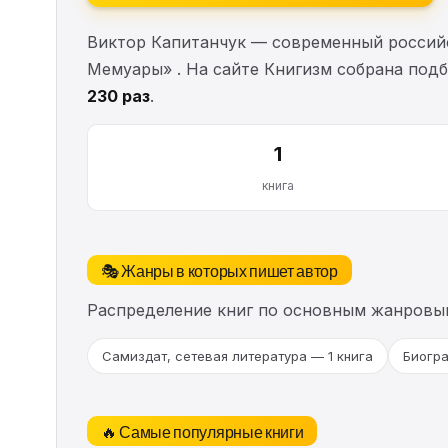
Виктор Капитанчук — современный российск
Мемуары» . На сайте Книгизм собрана под
230 раз
.
1
книга
🎭 Жанры в которых пишет автор
Распределение книг по основным жанровы
Самиздат, сетевая литература — 1 книга
Биогра
🔥 Самые популярные книги