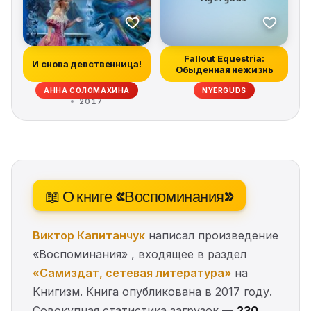
Fallout Equestria:
И снова девственница!
Обыденная нежизнь
АННА СОЛОМАХИНА
NYERGUDS
2017
📖 О книге «Воспоминания»
Виктор Капитанчук
написал произведение
«Воспоминания» , входящее в раздел
«Самиздат, сетевая литература»
на
Книгизм. Книга опубликована в 2017 году.
Совокупная статистика загрузок —
230
.