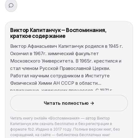
Виктор Капитанчук — Воспоминания,
краткое содержание
Виктор Афанасьевич Капитанчук родился в 1945 г.
Окончил в 1967г. химический факультет
Московского Университета. В 1965г. крестился и
стал членом Русской Православной Церкви.
Работал научным сотрудником в Институте
Физической Химии АН СССР в области
радиационно-химических процессов. C 1971 г.
перешёл на работу во Всероссийский Научно-
Читать полностью →
Реставрационный Центр, где занимался вопросами
технологии и методики реставрации произведений
Читать книгу онлайн «Воспоминания» — автор Виктор
искусства. С 1991г. работает в иконной мастерской
Капитанчук или скачать бесплатно и без регистрации в
храма Всех Святых, что в Красном Селе (Москва).
формате fb2. Издано в 2017 году. Полные версии книг, без
Вопросами религиозной философии начал
сокращений, на сайте — библиотека бесплатных книг