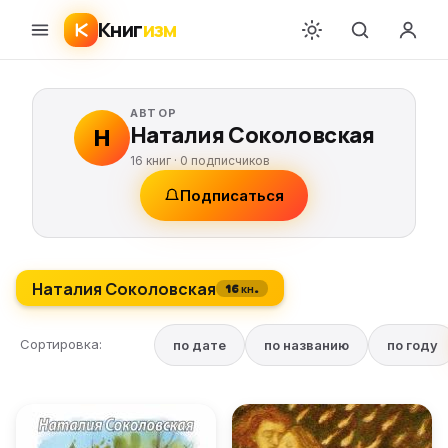
Книг
изм
АВТОР
Наталия Соколовская
Н
16 книг ·
0
подписчиков
Подписаться
Наталия Соколовская
16 кн.
Сортировка:
по дате
по названию
по году