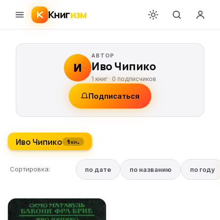
Книг
изм
АВТОР
Иво Чипико
И
1 книг ·
0
подписчиков
Подписаться
Иво Чипико
1 кн.
Сортировка:
по дате
по названию
по году