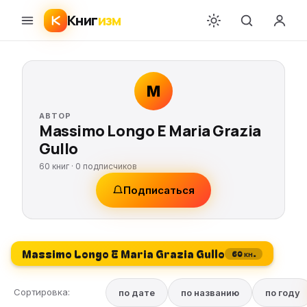
Книг
изм
M
АВТОР
Massimo Longo E Maria Grazia
Gullo
60 книг ·
0
подписчиков
Подписаться
Massimo Longo E Maria Grazia Gullo
60 кн.
Сортировка:
по дате
по названию
по году