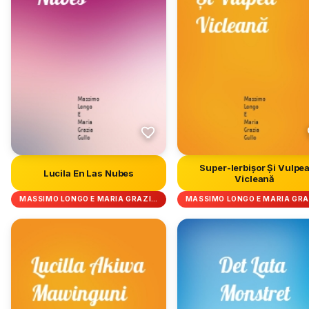
Super-Ierbișor Și Vulpe
Lucila En Las Nubes
Vicleană
MASSIMO LONGO E MARIA GRAZI…
MASSIMO LONGO E MARIA GR