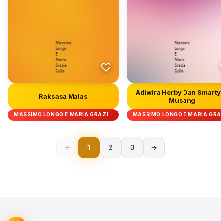
Adiwira Herby Dan Smarty
Raksasa Malas
Musang
MASSIMO LONGO E MARIA GRAZI…
MASSIMO LONGO E MARIA GR
←
1
2
3
→