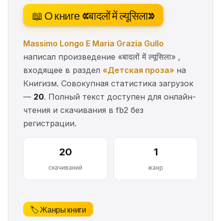
📖 О книге «बादलों में ल्यूसिला»
Massimo Longo E Maria Grazia Gullo
написал произведение «बादलों में ल्यूसिला» ,
входящее в раздел
«Детская проза»
на
Книгизм. Совокупная статистика загрузок
—
20
. Полный текст доступен для онлайн-
чтения и скачивания в fb2 без
регистрации.
20
1
скачиваний
жанр
🏷️ Жанры книги