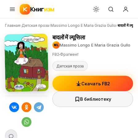
Книг
изм
Главная
›
Детская проза
›
Massimo Longo E Maria Grazia Gullo
›
बादलों में ल्यूसि
बादलों में ल्यूसिला
Massimo Longo E Maria Grazia Gullo
ML
FB2
Фрагмент
Детская проза
Скачать FB2
В библиотеку