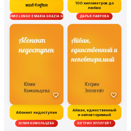
100 километров до
बादलों में ल्यूसिला
любви
MASSIMO LONGO E MARIA GRAZIA GULLO
ДАРЬЯ ЛАВРОВА
Айван, единственный
Абонент недоступен
и неповторимый
ЮЛИЯ КОМОЛЬЦЕВА
КЭТРИН ЭППЛГЕЙТ