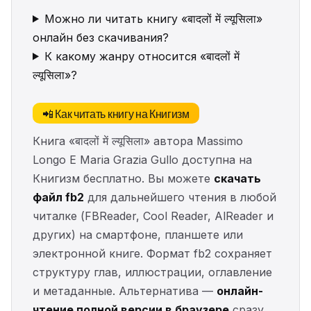
Можно ли читать книгу «बादलों में ल्यूसिला»
онлайн без скачивания?
К какому жанру относится «बादलों में
ल्यूसिला»?
📲 Как читать книгу на Книгизм
Книга «बादलों में ल्यूसिला» автора Massimo
Longo E Maria Grazia Gullo доступна на
Книгизм бесплатно. Вы можете
скачать
файл fb2
для дальнейшего чтения в любой
читалке (FBReader, Cool Reader, AlReader и
других) на смартфоне, планшете или
электронной книге. Формат fb2 сохраняет
структуру глав, иллюстрации, оглавление
и метаданные. Альтернатива —
онлайн-
чтение полной версии в браузере
сразу