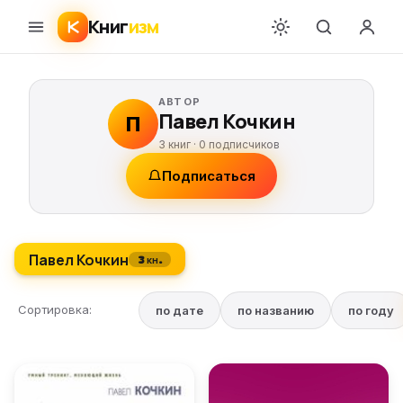
Книг
изм
АВТОР
Павел Кочкин
П
3 книг ·
0
подписчиков
Подписаться
Павел Кочкин
3 кн.
Сортировка:
по дате
по названию
по году