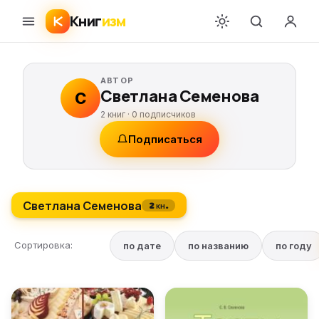
Книг
изм
АВТОР
Светлана Семенова
С
2 книг ·
0
подписчиков
Подписаться
Светлана Семенова
2 кн.
Сортировка:
по дате
по названию
по году