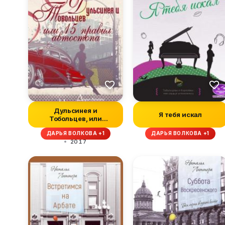
Дульсинея и
Я тебя искал
Тобольцев, или
Пятнадцать правил
ДАРЬЯ ВОЛКОВА +1
ДАРЬЯ ВОЛКОВА +1
автос...
2017