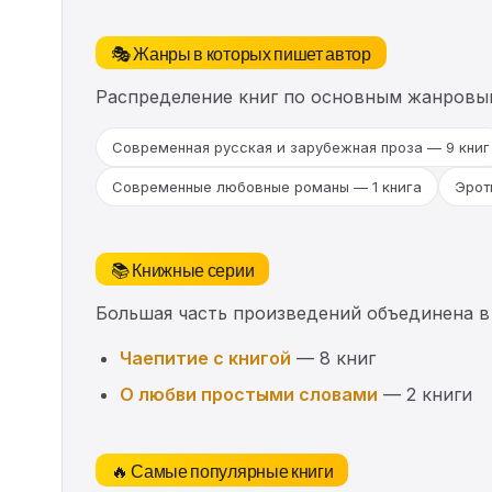
🎭 Жанры в которых пишет автор
Распределение книг по основным жанровы
Современная русская и зарубежная проза — 9 книг
Современные любовные романы — 1 книга
Эрот
📚 Книжные серии
Большая часть произведений объединена в
Чаепитие с книгой
— 8 книг
О любви простыми словами
— 2 книги
🔥 Самые популярные книги