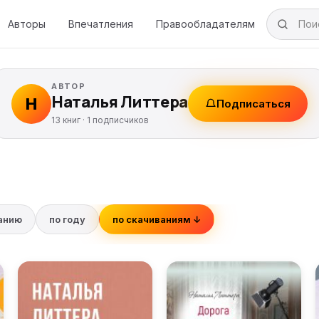
Авторы
Впечатления
Правообладателям
АВТОР
Наталья Литтера
Н
Подписаться
13 книг ·
1
подписчиков
ванию
по году
по скачиваниям ↓