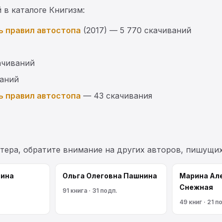
 в каталоге Книгизм:
ь правил автостопа
(2017) — 5 770 скачиваний
ачиваний
ваний
ь правил автостопа
— 43 скачивания
ттера, обратите внимание на других авторов, пишущи
сина
Ольга Олеговна Пашнина
Марина Ал
Снежная
91 книга · 31 подп.
49 книг · 21 п