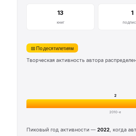
13
1
книг
подпис
📅 По десятилетиям
Творческая активность автора распределе
2
2010-е
Пиковый год активности —
2022
, когда ав