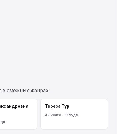
х в смежных жанрах:
ександровна
Тереза Тур
42 книги · 19 подп.
одп.