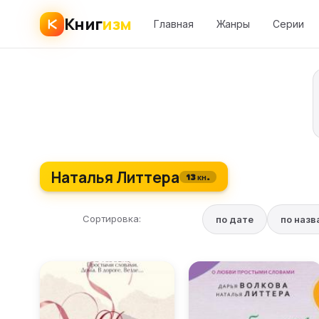
Книг
изм
Главная
Жанры
Серии
Наталья Литтера
13 кн.
Сортировка:
по дате
по наз