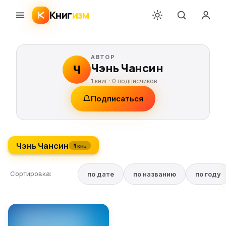
Книг
изм
АВТОР
Чэнь Чансин
Ч
1 книг ·
0
подписчиков
Подписаться
Чэнь Чансин
1 кн.
Сортировка:
по дате
по названию
по году