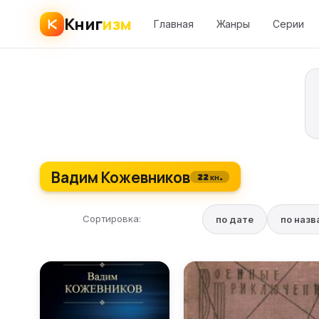
Книг
изм
Главная
Жанры
Серии
Вадим Кожевников
22 кн.
Сортировка:
по дате
по наз