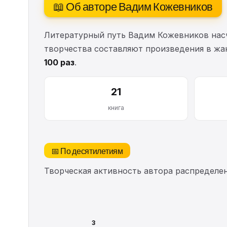
📖 Об авторе Вадим Кожевников
Литературный путь Вадим Кожевников на
творчества составляют произведения в жан
100 раз
.
21
книга
📅 По десятилетиям
Творческая активность автора распределе
3