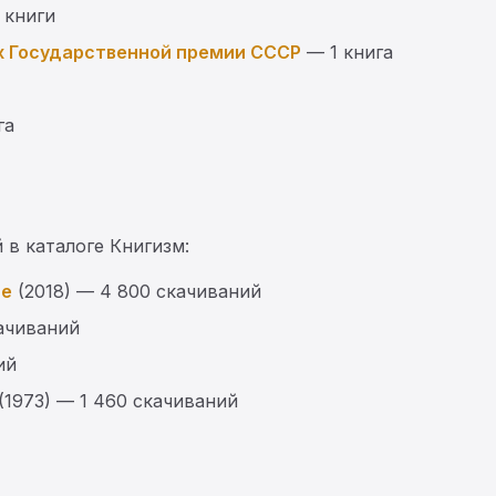
 книги
х Государственной премии СССР
— 1 книга
га
 в каталоге Книгизм:
ме
(2018) — 4 800 скачиваний
качиваний
ий
(1973) — 1 460 скачиваний