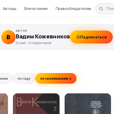
Авторы
Впечатления
Правообладателям
АВТОР
Вадим Кожевников
В
Подписаться
22 книг ·
0
подписчиков
ванию
по году
по скачиваниям ↓