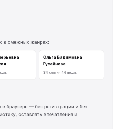
х в смежных жанрах:
лерьевна
Ольга Вадимовна
кая
Гусейнова
одп.
34 книги · 44 подп.
 в браузере — без регистрации и без
иотеку, оставлять впечатления и