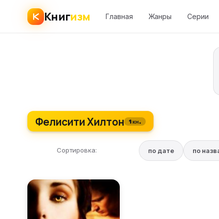
Книг
изм
Главная
Жанры
Серии
Фелисити Хилтон
1 кн.
Сортировка:
по дате
по наз