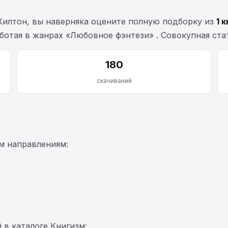
Хилтон, вы наверняка оцените полную подборку из
1 
 работая в жанрах «Любовное фэнтези» . Совокупная с
180
скачиваний
м направлениям:
 в каталоге Книгизм: