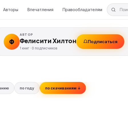
Авторы
Впечатления
Правообладателям
АВТОР
Фелисити Хилтон
Ф
Подписаться
1 книг ·
0
подписчиков
ванию
по году
по скачиваниям ↓