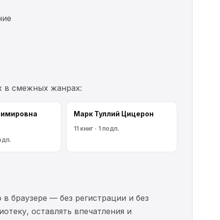
ние
х в смежных жанрах:
димировна
Марк Туллий Цицерон
11 книг · 1 подп.
одп.
 в браузере — без регистрации и без
иотеку, оставлять впечатления и