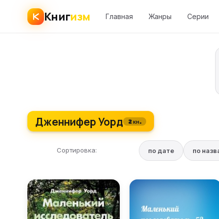
Книг
изм
Главная
Жанры
Серии
Дженнифер Уорд
2 кн.
Сортировка:
по дате
по наз