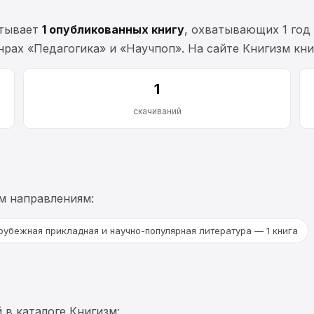
итывает
1 опубликованных книгу
, охватывающих 1 год
нрах «Педагогика» и «Научпоп». На сайте Книгизм кн
1
скачиваний
м направлениям:
рубежная прикладная и научно-популярная литература — 1 книга
 в каталоге Книгизм: