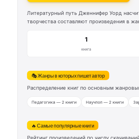
Литературный путь Дженнифер Уорд насч
творчества составляют произведения в жа
1
книга
🎭 Жанры в которых пишет автор
Распределение книг по основным жанровы
Педагогика — 2 книги
Научпоп — 2 книги
За
🔥 Самые популярные книги
Рейтинг произведений по числу скачиваний