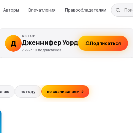
Авторы
Впечатления
Правообладателям
АВТОР
Дженнифер Уорд
Д
Подписаться
2 книг ·
0
подписчиков
ванию
по году
по скачиваниям ↓