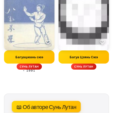
Багуацюань сюэ
Багуа Цзянь Сюэ
СУНЬ ЛУТАН
СУНЬ ЛУТАН
1991
📖 Об авторе Сунь Лутан