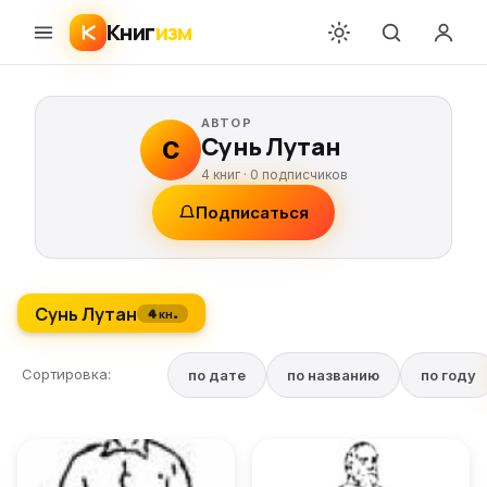
Книг
изм
АВТОР
Сунь Лутан
С
4 книг ·
0
подписчиков
Подписаться
Сунь Лутан
4 кн.
Сортировка:
по дате
по названию
по году