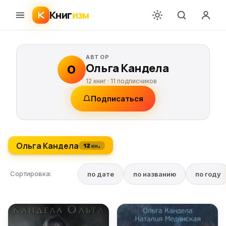
Книг
изм
АВТОР
Ольга Кандела
О
12 книг ·
11
подписчиков
Подписаться
Ольга Кандела
12 кн.
Сортировка:
по дате
по названию
по году